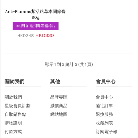
Anti-Flamme紫活絡草本關節膏
90g
95折| 加送消毒酒精棉片
HKD330
HKD348
顯示 1 到 5 總計 5 (共 1 頁)
關於我們
其他
會員中心
關於我們
品牌專區
會員中心
星級會員計劃
減價商品
過往訂單
自取銷售點
網站地圖
退換服務
購物說明
收藏列表
付款方式
訂閱電子報