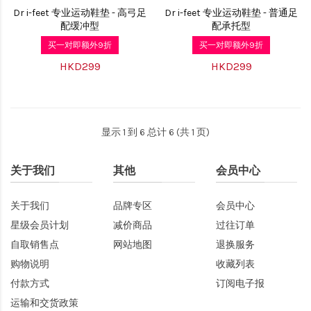
Dr i-feet 专业运动鞋垫 - 高弓足
Dr i-feet 专业运动鞋垫 - 普通足
配缓冲型
配承托型
买一对即额外9折
买一对即额外9折
HKD299
HKD299
显示 1 到 6 总计 6 (共 1 页)
关于我们
其他
会员中心
关于我们
品牌专区
会员中心
星级会员计划
减价商品
过往订单
自取销售点
网站地图
退换服务
购物说明
收藏列表
付款方式
订阅电子报
运输和交货政策