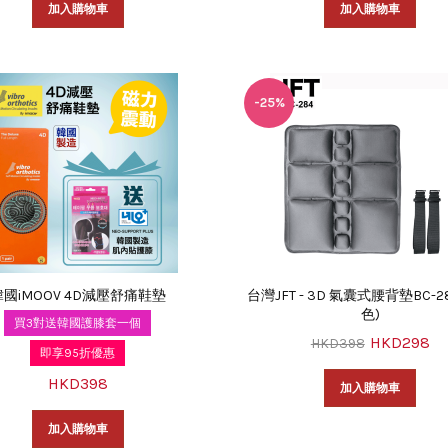
加入購物車
加入購物車
-25%
韓國iMOOV 4D減壓舒痛鞋墊
台灣JFT - 3D 氣囊式腰背墊BC-28
色)
買3對送韓國護膝套一個
HKD298
HKD398
即享95折優惠
HKD398
加入購物車
加入購物車