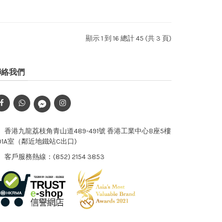
顯示 1 到 16 總計 45 (共 3 頁)
聯絡我們
香港九龍荔枝角青山道489-491號 香港工業中心B座5樓
01A室（鄰近地鐵站C出口)
客戶服務熱線：(852) 2154 3853