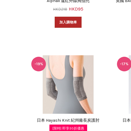
Alphax 遠紅外線拇指托
英國 B
HKD95
HKD218
加入購物車
-19%
-17%
日本 Hayashi Knit 紀州備長炭護肘
日本 
[限時] 即享95折優惠