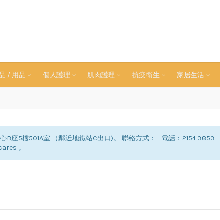
 / 用品
個人護理
肌肉護理
抗疫衛生
家居生活
樓501A室 （鄰近地鐵站C出口)。 聯絡方式： 電話：2154 3853 。 Email
cares 。