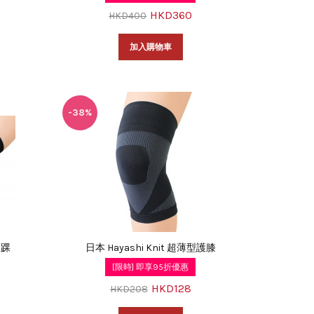
HKD360
HKD400
加入購物車
-38%
護踝
日本 Hayashi Knit 超薄型護膝
[限時] 即享95折優惠
HKD128
HKD208